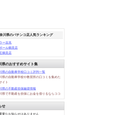
奈川県のパチンコ店人気ランキング
ラー吉兆
ボール鶴見店
王鶴見店
川県のおすすめサイト集
川県の自動車学校口コミ評判一覧
川県の自動車学校や教習所の口コミを集めた
サイト
川県の不動産担保融資情報
川県で不動産を担保にお金を借りるならココ
らせ
重要なお知らせはありません