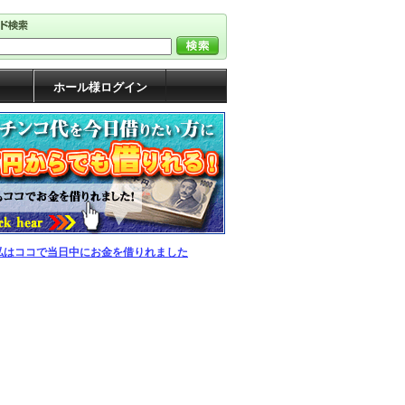
ホール様ログイン
私はココで当日中にお金を借りれました