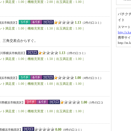
ント満足度：1.00｜機種充実度：2.00｜出玉満足度：1.00｜
パチク
イト
1.13
横浜市鶴見区】
（2件の口コミ）
スマート
ント満足度：1.00｜機種充実度：1.50｜出玉満足度：1.00｜
http://s
携帯サイ
、三角交差点からすぐ。
http://m
1.13
川県横浜市鶴見区】
（2件の口コミ）
ント満足度：1.00｜機種充実度：1.50｜出玉満足度：1.00｜
1.00
横浜市鶴見区】
（4件の口コミ）
ント満足度：1.00｜機種充実度：1.00｜出玉満足度：1.00｜
1.00
川県横浜市鶴見区】
（1件の口コ
ント満足度：1.00｜機種充実度：1.00｜出玉満足度：1.00｜
0.00
県横浜市鶴見区】
（0件の口コミ）