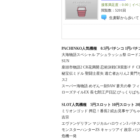
接客満足度：0.00｜イベ
閲覧数：5201回
生麦駅から歩いて
PACHINKO人気機種 0.5円パチンコ 1円パ
大海物語スペシャル アシュラッシュ祭 ロードス
SUN
座頭市物語2 CR花満開 忍術決戦CR双影ＦＦ 
秘宝伝ミドル 聖闘士星矢 逃亡者おりん2 黄門ち
ス2
スーパー海物語 めぞん一刻9AW 蒼天の拳 フィー
ローズテイルEX 長七郎江戸日記 びっくりぱち
SLOT人気機種 5円スロット 10円スロット 2
ミリオンゴッド 押忍！番長2 続お見事サブちゃ
吉宗
エヴァンゲリヲン マジカルハロウィン3 パチス
モンスターハンターZS キャッツアイ 政宗 バジ
危機一発