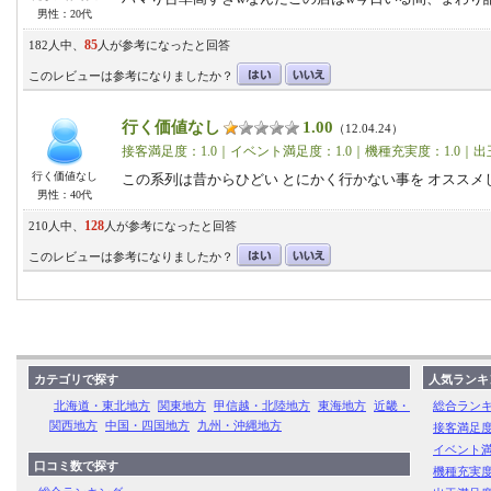
男性：20代
85
182人中、
人が参考になったと回答
このレビューは参考になりましたか？
行く価値なし
1.00
（12.04.24）
接客満足度：1.0｜イベント満足度：1.0｜機種充実度：1.0｜出
行く価値なし
この系列は昔からひどい とにかく行かない事を オススメ
男性：40代
128
210人中、
人が参考になったと回答
このレビューは参考になりましたか？
カテゴリで探す
人気ランキ
北海道・東北地方
関東地方
甲信越・北陸地方
東海地方
近畿・
総合ラン
関西地方
中国・四国地方
九州・沖縄地方
接客満足
イベント
口コミ数で探す
機種充実