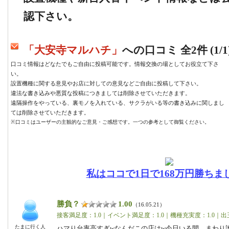
認下さい。
「大安寺マルハチ」
への口コミ 全2件 (1/1
口コミ情報はどなたでもご自由に投稿可能です。情報交換の場としてお役立て下さ
い。
設置機種に関する意見やお店に対しての意見などご自由に投稿して下さい。
違法な書き込みや悪質な投稿につきましては削除させていただきます。
遠隔操作をやっている、裏モノを入れている、サクラがいる等の書き込みに関しまし
ては削除させていただきます。
※口コミはユーザーの主観的なご意見・ご感想です。一つの参考として御覧ください。
私はココで1日で168万円勝ちま
勝負？
1.00
（16.05.21）
接客満足度：1.0｜イベント満足度：1.0｜機種充実度：1.0｜出
たまに行く人
ハマり台率高すぎwなんだこの店はw今日いる間、まわり