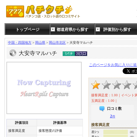
トップページ
都道府県から探す
評価別から探す
中国・四国地方
>
岡山県
>
岡山市北区
> 大安寺マルハチ
大安寺マルハチ
このページをお気に入りに追
接客満足度：1.00｜イベント満
玉満足度：1.00｜
口コミ数
2
件
評価項目
評価基準
接客満足度
接客満足度
接客態度の評価
星5つ
（0）
星4つ
（0）