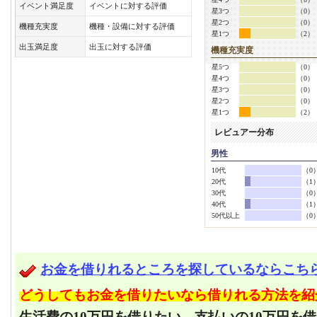
イベント満足度
イベントに対する評価
星3つ
（0）
星2つ
（0）
機種充実度
機種・設備に対する評価
星1つ
（2）
出玉満足度
出玉に対する評価
機種充実度
星5つ
（0）
星4つ
（0）
星3つ
（0）
星2つ
（0）
星1つ
（2）
レビュアー分布
男性
10代
（0
20代
（1
30代
（0
40代
（1
50代以上
（0
お金を借りれるところを探しているならこち
どうしてもお金を借りたいなら借りれる方法を紹
生活費の10万円を借りたい、支払いの10万円を